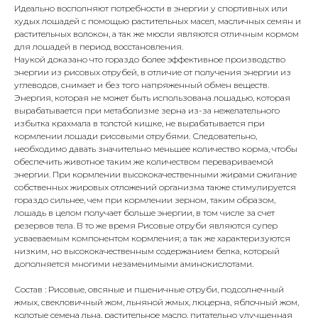
Идеально восполняют потребности в энергии у спортивных или
худых лошадей с помощью растительных масел, масличных семян и
растительных волокон, а так же мюсли являются отличным кормом
для лошадей в период восстановления.
Наукой доказано что гораздо более эффективное производство
энергии из рисовых отрубей, в отличие от получения энергии из
углеводов, снимает и без того напряженный обмен веществ.
Энергия, которая не может быть использована лошадью, которая
вырабатывается при метаболизме зерна из-за нежелательного
избытка крахмала в толстой кишке, не вырабатывается при
кормлении лошади рисовыми отрубями. Следовательно,
необходимо давать значительно меньшее количество корма, чтобы
обеспечить животное таким же количеством перевариваемой
энергии. При кормлении высококачественными жирами сжигание
собственных жировых отложений организма также стимулируется
гораздо сильнее, чем при кормлении зерном, таким образом,
лошадь в целом получает больше энергии, в том числе за счет
резервов тела. В то же время Рисовые отруби являются супер
усваеваемым компонентом кормления; а так же характеризуются
низким, но высококачественным содержанием белка, который
дополняется многими незаменимыми аминокислотами.
Состав : Рисовые, овсяные и пшеничные отруби, подсолнечный
жмых, свекловичный жом, льняной жмых, люцерна, яблочный жом,
колотые семена льна, растительное масло, питательно улучшенная