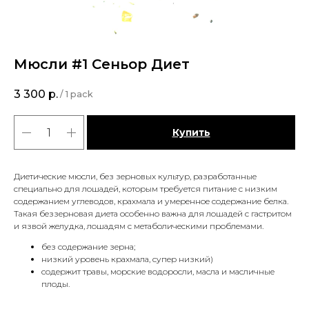
Мюсли #1 Сеньор Диет
3 300
р.
/
1 pack
Купить
Диетические мюсли, без зерновых культур, разработанные
специально для лошадей, которым требуется питание с низким
содержанием углеводов, крахмала и умеренное содержание белка.
Такая беззерновая диета особенно важна для лошадей с гастритом
и язвой желудка, лошадям с метаболическими проблемами.
без содержание зерна;
низкий уровень крахмала, супер низкий)
содержит травы, морские водоросли, масла и масличные
плоды.